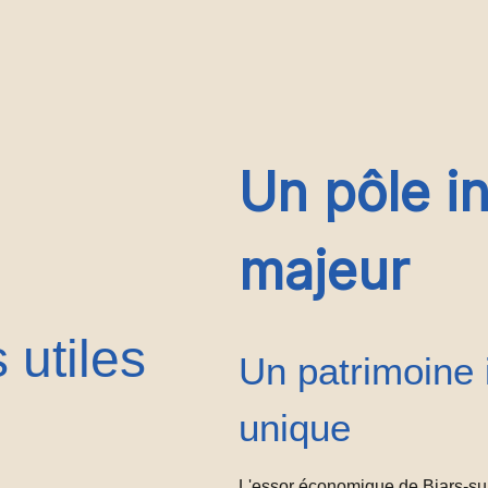
Un pôle in
majeur
 utiles
Un patrimoine i
unique
L'essor économique de Biars-sur