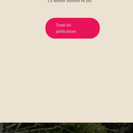
Le dernier Bulletin en pdf
Toute les
publications