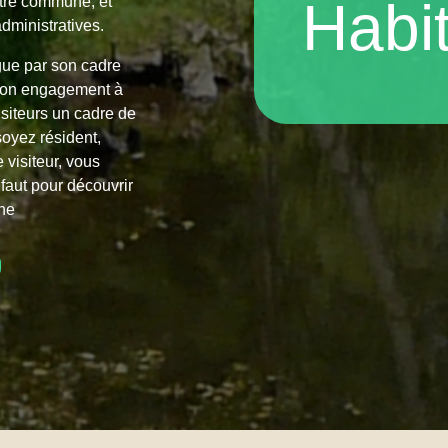
Habi
otre commune, et
dministratives.
gue par son cadre
 son engagement à
visiteurs un cadre de
oyez résident,
 visiteur, vous
l faut pour découvrir
une