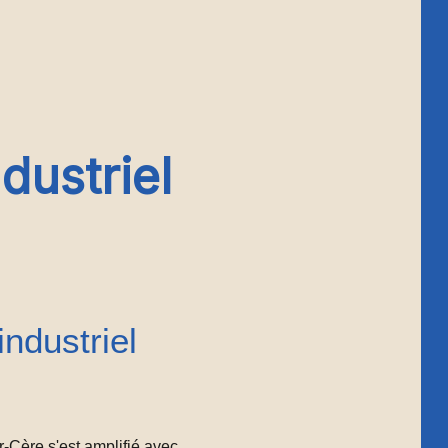
dustriel
ndustriel
-Cère s'est amplifié avec