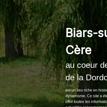
Biars-s
Cère
au coeur de
de la Dord
est un lieu riche en histo
dynamisme. Ce site a ét
offrir toutes les informat