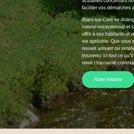
actualités concernant n
faciliter vos démarches a
Biars-sur-Cère se distin
naturel exceptionnel et
offrir à ses habitants et 
vie agréable. Que vous s
nouvel arrivant ou simple
trouverez ici tout ce qu’i
notre charmante comm
Notre histoire