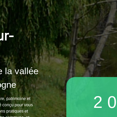
ur-
 la vallée
ogne
2 
ire, patrimoine et
é conçu pour vous
ions pratiques et